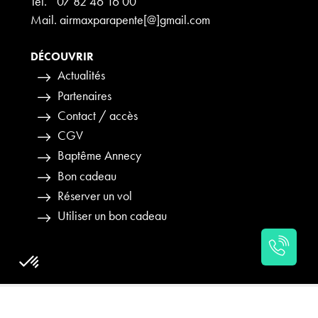
Tél.
07 82 46 16 00
Mail. airmaxparapente[@]gmail.com
DÉCOUVRIR
Actualités
Partenaires
Contact / accès
CGV
Baptême Annecy
Bon cadeau
Réserver un vol
Utiliser un bon cadeau
Plateforme de Gestion du Consentement : Personnalisez vos Opti
Axeptio
Mentions légales
-
Données personnelles
-
Modifier les cookies
-
Notre plateforme vous permet d'adapter et de gérer vos paramètres